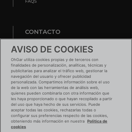
FAQS
CONTACTO
Te ayudamos
AVISO DE COOKIES
Nuestras tiendas
OhGar utiliza cookies propias y de terceros con
finalidades de personalización, analíticas, técnicas y
¿TIENES UNA EMPRESA?
publicitarias para analizar el tráfico web, gestionar la
navegación del usuario y ofrecer publicidad
Conoce tus ventajas
personalizada. Compartimos información sobre el uso
de la web con las herramientas de análisis web,
Si ya tienes cuenta:
ACCEDE
quienes pueden combinarla con otra información que
les haya proporcionado o que hayan recopilado a partir
del uso que haya hecho de sus servicios. Puede
aceptar todas las cookies, rechazarlas todas o
configurar sus preferencias respecto de las cookies,
SIGUENOS EN RRSS
obteniendo más información en nuestra
Politica de
cookies