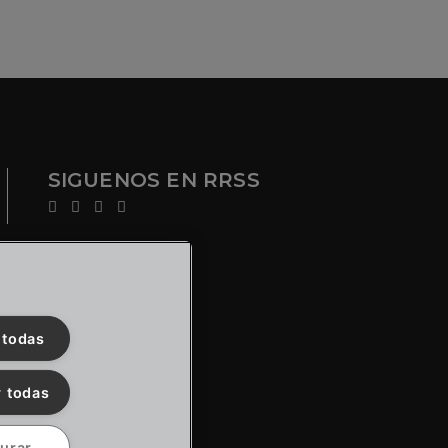
SIGUENOS EN RRSS
 todas
 todas
urar