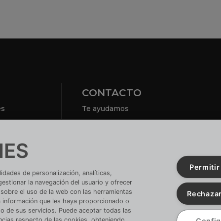
CONTACTO
es
Te ayudamos
Nuestras tiendas
vacidad
IES
ón de cookies
¿TIENES UNA EMPRESA?
Permitir
Conoce tus ventajas
idades de personalización, analíticas,
 gestionar la navegación del usuario y ofrecer
Si ya tienes cuenta:
ACCEDE
sobre el uso de la web con las herramientas
Rechazar
a información que les haya proporcionado o
o de sus servicios. Puede aceptar todas las
ncias respecto de las cookies, obteniendo
Config