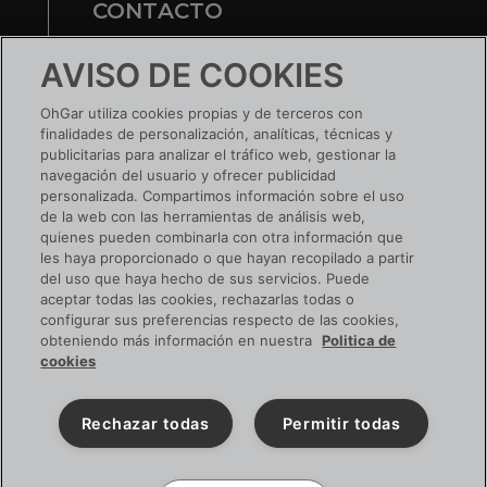
CONTACTO
Te ayudamos
AVISO DE COOKIES
Nuestras tiendas
OhGar utiliza cookies propias y de terceros con
finalidades de personalización, analíticas, técnicas y
¿TIENES UNA EMPRESA?
publicitarias para analizar el tráfico web, gestionar la
navegación del usuario y ofrecer publicidad
Conoce tus ventajas
personalizada. Compartimos información sobre el uso
de la web con las herramientas de análisis web,
Si ya tienes cuenta:
ACCEDE
quienes pueden combinarla con otra información que
les haya proporcionado o que hayan recopilado a partir
del uso que haya hecho de sus servicios. Puede
aceptar todas las cookies, rechazarlas todas o
configurar sus preferencias respecto de las cookies,
SIGUENOS EN RRSS
obteniendo más información en nuestra
Politica de
cookies
Rechazar todas
Permitir todas