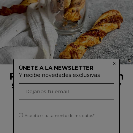
ÚNETE A LA NEWSLETTER
Palitos de hojaldre con
Y recibe novedades exclusivas
sésamo, pesto rosso y
queso
Acepto el tratamiento de mis datos*
DICIEMBRE, 2022