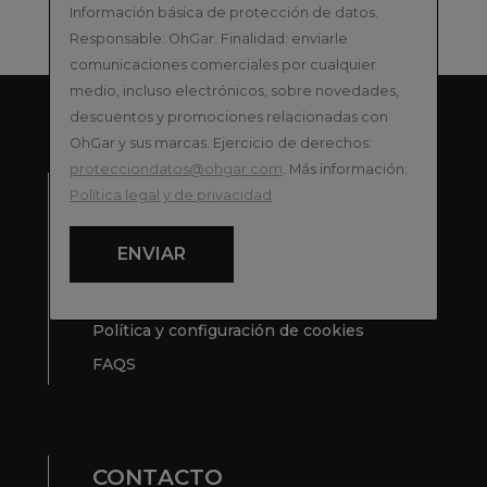
Información básica de protección de datos.
Responsable: OhGar. Finalidad: enviarle
comunicaciones comerciales por cualquier
medio, incluso electrónicos, sobre novedades,
descuentos y promociones relacionadas con
OhGar y sus marcas. Ejercicio de derechos:
protecciondatos@ohgar.com
. Más información:
POLÍTICAS
Política legal y de privacidad
Términos y condiciones
ENVIAR
Fracciona tus compras
Política legal y de privacidad
Política y configuración de cookies
FAQS
CONTACTO