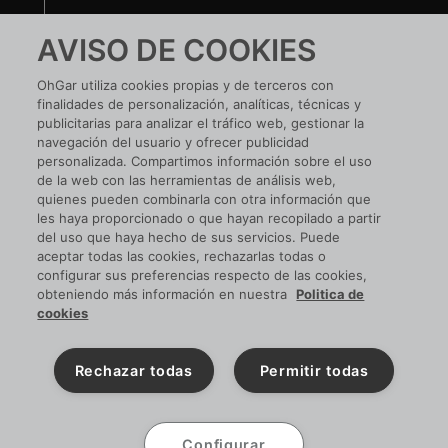
Te ayudamos
AVISO DE COOKIES
Nuestras tiendas
OhGar utiliza cookies propias y de terceros con
finalidades de personalización, analíticas, técnicas y
¿TIENES UNA EMPRESA?
publicitarias para analizar el tráfico web, gestionar la
navegación del usuario y ofrecer publicidad
Conoce tus ventajas
personalizada. Compartimos información sobre el uso
de la web con las herramientas de análisis web,
Si ya tienes cuenta:
ACCEDE
quienes pueden combinarla con otra información que
les haya proporcionado o que hayan recopilado a partir
del uso que haya hecho de sus servicios. Puede
aceptar todas las cookies, rechazarlas todas o
configurar sus preferencias respecto de las cookies,
SIGUENOS EN RRSS
obteniendo más información en nuestra
Politica de
cookies
Rechazar todas
Permitir todas
Configurar