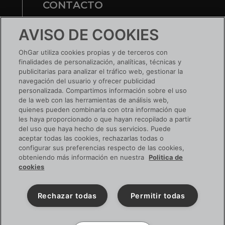
CONTACTO
Te ayudamos
AVISO DE COOKIES
Nuestras tiendas
OhGar utiliza cookies propias y de terceros con
finalidades de personalización, analíticas, técnicas y
¿TIENES UNA EMPRESA?
publicitarias para analizar el tráfico web, gestionar la
navegación del usuario y ofrecer publicidad
Conoce tus ventajas
personalizada. Compartimos información sobre el uso
de la web con las herramientas de análisis web,
Si ya tienes cuenta:
ACCEDE
quienes pueden combinarla con otra información que
les haya proporcionado o que hayan recopilado a partir
del uso que haya hecho de sus servicios. Puede
aceptar todas las cookies, rechazarlas todas o
configurar sus preferencias respecto de las cookies,
SIGUENOS EN RRSS
obteniendo más información en nuestra
Politica de
cookies
Rechazar todas
Permitir todas