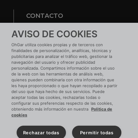
CONTACTO
Te ayudamos
AVISO DE COOKIES
Nuestras tiendas
OhGar utiliza cookies propias y de terceros con
finalidades de personalización, analíticas, técnicas y
¿TIENES UNA EMPRESA?
publicitarias para analizar el tráfico web, gestionar la
navegación del usuario y ofrecer publicidad
Conoce tus ventajas
personalizada. Compartimos información sobre el uso
de la web con las herramientas de análisis web,
Si ya tienes cuenta:
ACCEDE
quienes pueden combinarla con otra información que
les haya proporcionado o que hayan recopilado a partir
del uso que haya hecho de sus servicios. Puede
aceptar todas las cookies, rechazarlas todas o
configurar sus preferencias respecto de las cookies,
SIGUENOS EN RRSS
obteniendo más información en nuestra
Politica de
cookies
Rechazar todas
Permitir todas