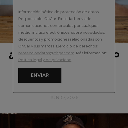
Información básica de protección de datos.
Responsable: OhGar. Finalidad: enviarle
comunicaciones comerciales por cualquier
medio, incluso electrónicos, sobre novedades,
descuentos y promociones relacionadas con
OhGar y sus marcas. Ejercicio de derechos:
¿Cómo saber si un vino
protecciondatos@ohgar.com
. Más información:
está estropeado? 4
Política legal y de privacidad
claves
ENVIAR
JUNIO, 2026