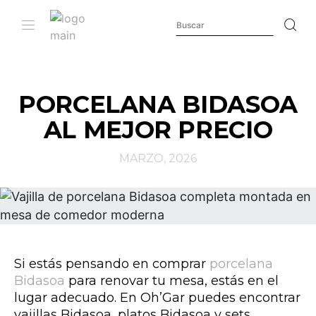
PORCELANA BIDASOA
AL MEJOR PRECIO
MARZO, 2026
Si estás
pensando
en comprar
porcelana
Bidasoa
para
renovar
tu mesa,
estás en el
lugar adecuado.
En Oh’Gar puedes encontrar
vajillas Bidasoa, platos Bidasoa y sets