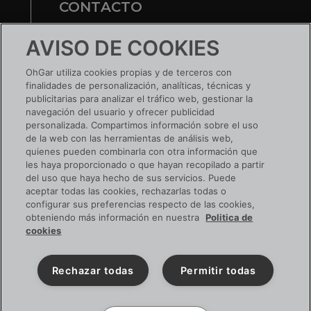
CONTACTO
Te ayudamos
AVISO DE COOKIES
Nuestras tiendas
OhGar utiliza cookies propias y de terceros con
finalidades de personalización, analíticas, técnicas y
¿TIENES UNA EMPRESA?
publicitarias para analizar el tráfico web, gestionar la
navegación del usuario y ofrecer publicidad
Conoce tus ventajas
personalizada. Compartimos información sobre el uso
de la web con las herramientas de análisis web,
Si ya tienes cuenta:
ACCEDE
quienes pueden combinarla con otra información que
les haya proporcionado o que hayan recopilado a partir
del uso que haya hecho de sus servicios. Puede
aceptar todas las cookies, rechazarlas todas o
configurar sus preferencias respecto de las cookies,
SIGUENOS EN RRSS
obteniendo más información en nuestra
Politica de
cookies
Rechazar todas
Permitir todas