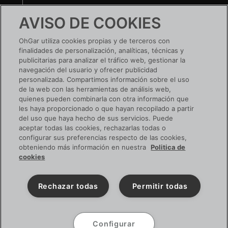
Te ayudamos
AVISO DE COOKIES
Nuestras tiendas
OhGar utiliza cookies propias y de terceros con
finalidades de personalización, analíticas, técnicas y
¿TIENES UNA EMPRESA?
publicitarias para analizar el tráfico web, gestionar la
navegación del usuario y ofrecer publicidad
Conoce tus ventajas
personalizada. Compartimos información sobre el uso
de la web con las herramientas de análisis web,
Si ya tienes cuenta:
ACCEDE
quienes pueden combinarla con otra información que
les haya proporcionado o que hayan recopilado a partir
del uso que haya hecho de sus servicios. Puede
aceptar todas las cookies, rechazarlas todas o
configurar sus preferencias respecto de las cookies,
SIGUENOS EN RRSS
obteniendo más información en nuestra
Politica de
cookies
Rechazar todas
Permitir todas
Configurar