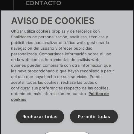
CONTACTO
Te ayudamos
AVISO DE COOKIES
Nuestras tiendas
OhGar utiliza cookies propias y de terceros con
finalidades de personalización, analíticas, técnicas y
¿TIENES UNA EMPRESA?
publicitarias para analizar el tráfico web, gestionar la
navegación del usuario y ofrecer publicidad
Conoce tus ventajas
personalizada. Compartimos información sobre el uso
de la web con las herramientas de análisis web,
Si ya tienes cuenta:
ACCEDE
quienes pueden combinarla con otra información que
les haya proporcionado o que hayan recopilado a partir
del uso que haya hecho de sus servicios. Puede
aceptar todas las cookies, rechazarlas todas o
configurar sus preferencias respecto de las cookies,
SIGUENOS EN RRSS
obteniendo más información en nuestra
Politica de
cookies
Rechazar todas
Permitir todas