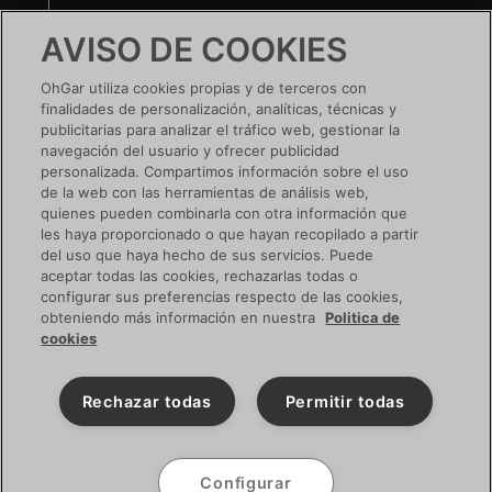
Te ayudamos
AVISO DE COOKIES
Nuestras tiendas
OhGar utiliza cookies propias y de terceros con
finalidades de personalización, analíticas, técnicas y
¿TIENES UNA EMPRESA?
publicitarias para analizar el tráfico web, gestionar la
navegación del usuario y ofrecer publicidad
Conoce tus ventajas
personalizada. Compartimos información sobre el uso
de la web con las herramientas de análisis web,
Si ya tienes cuenta:
ACCEDE
quienes pueden combinarla con otra información que
les haya proporcionado o que hayan recopilado a partir
del uso que haya hecho de sus servicios. Puede
aceptar todas las cookies, rechazarlas todas o
configurar sus preferencias respecto de las cookies,
SIGUENOS EN RRSS
obteniendo más información en nuestra
Politica de
cookies
Rechazar todas
Permitir todas
Configurar