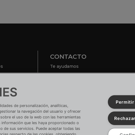
CONTACTO
es
Te ayudamos
Nuestras tiendas
vacidad
IES
ón de cookies
¿TIENES UNA EMPRESA?
Permitir
Conoce tus ventajas
idades de personalización, analíticas,
 gestionar la navegación del usuario y ofrecer
Si ya tienes cuenta:
ACCEDE
sobre el uso de la web con las herramientas
Rechazar
a información que les haya proporcionado o
o de sus servicios. Puede aceptar todas las
ncias respecto de las cookies, obteniendo
Config