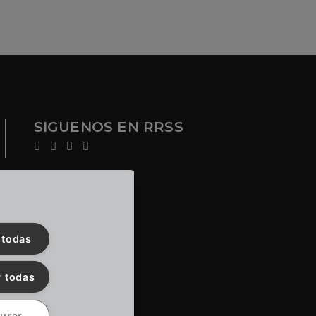
SIGUENOS EN RRSS
 todas
 todas
urar