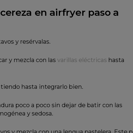
ereza en airfryer paso a
avos y resérvalas.
úcar y mezcla con las
varillas eléctricas
hasta
atiendo hasta integrarlo bien.
adura poco a poco sin dejar de batir con las
omogénea y sedosa.
vos y mezcla con una lengua pastelera. Este 