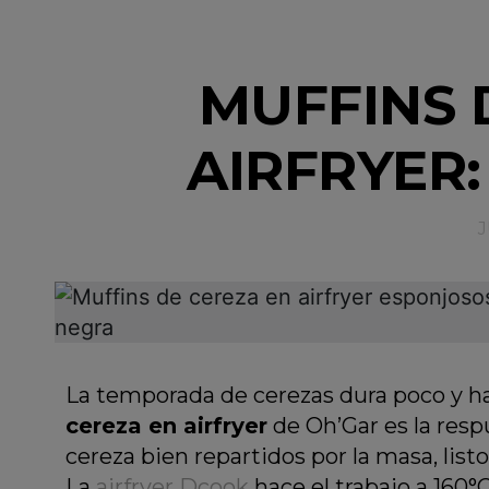
MUFFINS 
AIRFRYER:
J
La temporada de cerezas dura poco y ha
cereza en airfryer
de Oh’Gar es la resp
cereza bien repartidos por la masa, list
La
airfryer Dcook
hace el trabajo a 160°