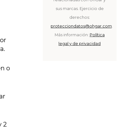
sus marcas. Ejercicio de
derechos:
protecciondatos@ohgar.com
.
Más información:
Política
por
legal y de privacidad
a.
én o
ar
y 2