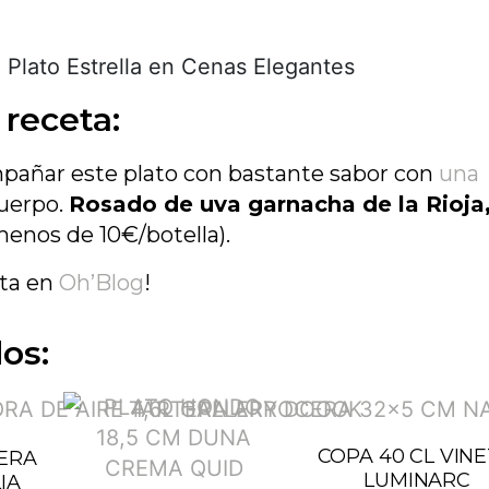
 receta:
pañar este plato con bastante sabor con
una
cuerpo.
Rosado de uva garnacha de la Rioja
menos de 10€/botella).
eta en
Oh’Blog
!
os:
COPA 40 CL VINE
ERA
LUMINARC
IA