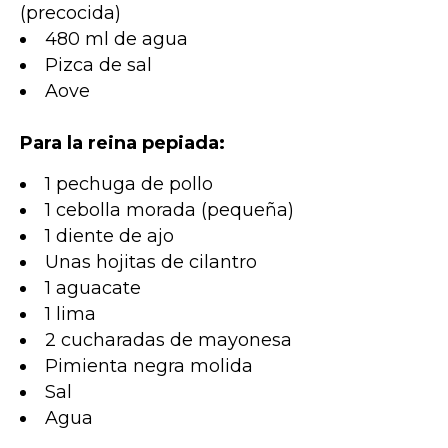
(precocida)
480 ml de agua
Pizca de sal
Aove
Para la reina pepiada:
1 pechuga de pollo
1 cebolla morada (pequeña)
1 diente de ajo
Unas hojitas de cilantro
1 aguacate
1 lima
2 cucharadas de mayonesa
Pimienta negra molida
Sal
Agua