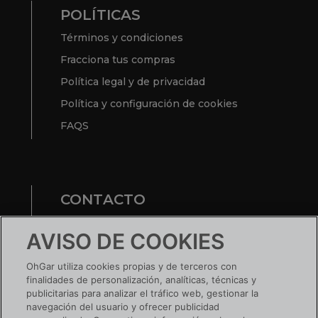
POLÍTICAS
Términos y condiciones
Fracciona tus compras
Política legal y de privacidad
Política y configuración de cookies
FAQS
CONTACTO
Te ayudamos
AVISO DE COOKIES
Nuestras tiendas
OhGar utiliza cookies propias y de terceros con
finalidades de personalización, analíticas, técnicas y
¿TIENES UNA EMPRESA?
publicitarias para analizar el tráfico web, gestionar la
navegación del usuario y ofrecer publicidad
Conoce tus ventajas