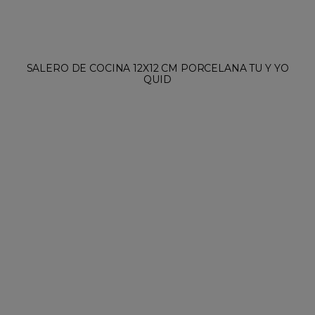
TARRO CONSERVA VIDRIO 500ML NEW CANETTE QUID