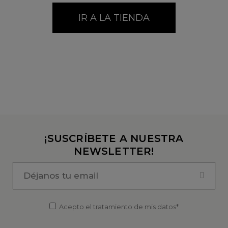
¡SUSCRÍBETE A NUESTRA
NEWSLETTER!
Acepto el tratamiento de mis datos*
Información básica de protección de datos. Responsable:
OhGar. Finalidad: enviarle comunicaciones comerciales por
cualquier medio, incluso electrónicos, sobre novedades,
descuentos y promociones relacionadas con OhGar y sus
marcas. Ejercicio de derechos:
protecciondatos@ohgar.com
. Más información:
Política legal
y de privacidad