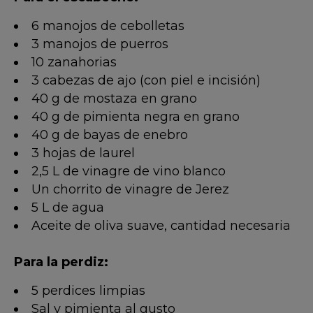
6 manojos de cebolletas
3 manojos de puerros
10 zanahorias
3 cabezas de ajo (con piel e incisión)
40 g de mostaza en grano
40 g de pimienta negra en grano
40 g de bayas de enebro
3 hojas de laurel
2,5 L de vinagre de vino blanco
Un chorrito de vinagre de Jerez
5 L de agua
Aceite de oliva suave, cantidad necesaria
Para la perdiz:
5 perdices limpias
Sal y pimienta al gusto