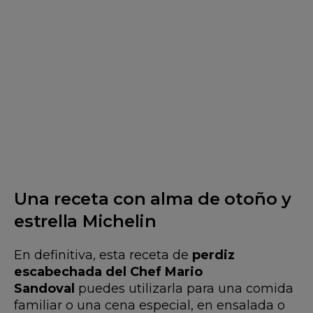
Una receta con alma de otoño y
estrella Michelin
En definitiva, esta receta de
perdiz
escabechada del Chef Mario
Sandoval
puedes utilizarla para una comida
familiar o una cena especial, en ensalada o
como plato principal.
Para que esta receta tradicional salga
perfecta, es importante contar con los
utensilios adecuados. En Oh’Gar, encontrarás
desde
cazuelas de cocción lenta
,
sartenes
antiadherentes
, hasta
cuchillos de
cocina
que te facilitarán cada paso, desde la
limpieza de la carne hasta el pochado de las