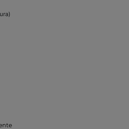
ura)
ente