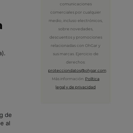
comunicaciones
comerciales por cualquier
medio, incluso electrónicos,
a
sobre novedades,
descuentos y promociones
relacionadas con OhGar y
a).
sus marcas. Ejercicio de
derechos:
protecciondatos@ohgar.com
.
Más información:
Política
legal y de privacidad
 g de
e al