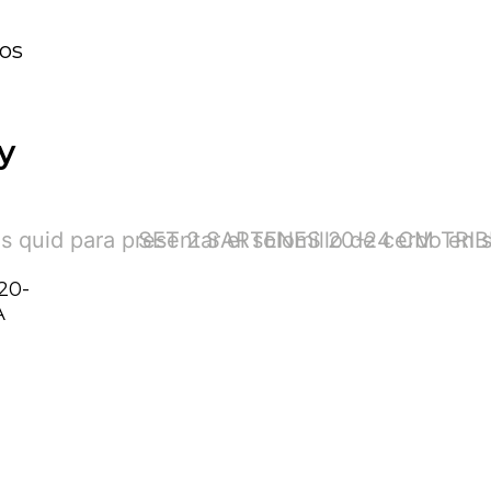
los
y
20-
A