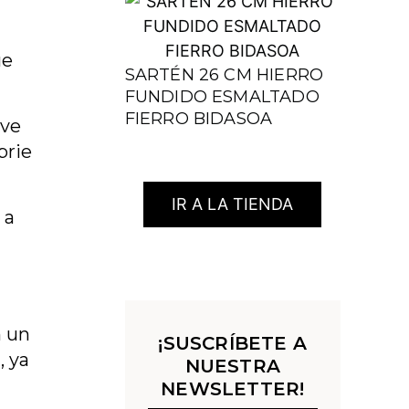
ue
SARTÉN 26 CM HIERRO
FUNDIDO ESMALTADO
FIERRO BIDASOA
rve
brie
IR A LA TIENDA
 a
n un
¡SUSCRÍBETE A
, ya
NUESTRA
NEWSLETTER!