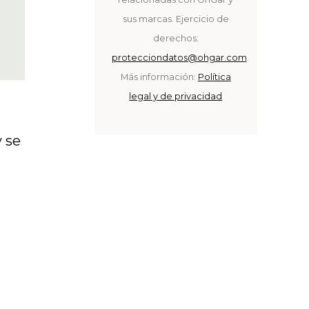
sus marcas. Ejercicio de
derechos:
protecciondatos@ohgar.com
.
Más información:
Política
legal y de privacidad
y se