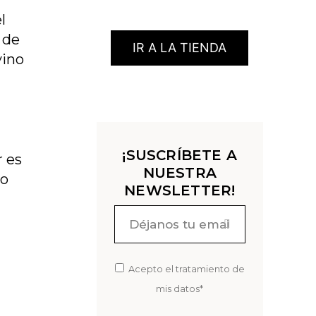
l
 de
IR A LA TIENDA
vino
¡SUSCRÍBETE A
r es
NUESTRA
no
NEWSLETTER!
Acepto el tratamiento de
mis datos*