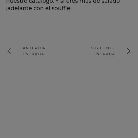
nuestro catálogo. Y si eres más de salado
¡adelante con el souffle!
ANTERIOR
SIGUIENTE
ENTRADA
ENTRADA