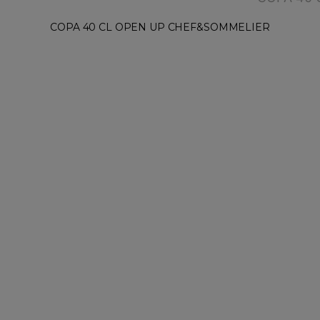
COPA 40 CL OPEN UP CHEF&SOMMELIER
COPA 55 CL OPEN UP CHEF&SOMMELIER
ANTERIOR
SIGUIENTE
ENTRADA
ENTRADA