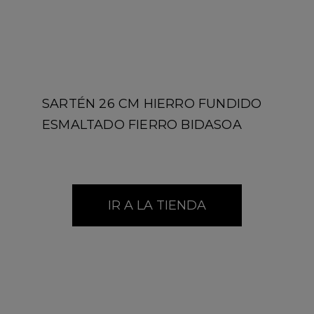
Acepto el tratamiento de mis datos*
Información básica de protección de datos. Responsable:
OhGar. Finalidad: enviarle comunicaciones comerciales por
cualquier medio, incluso electrónicos, sobre novedades,
descuentos y promociones relacionadas con OhGar y sus
marcas. Ejercicio de derechos:
protecciondatos@ohgar.com
. Más información:
Política legal
y de privacidad