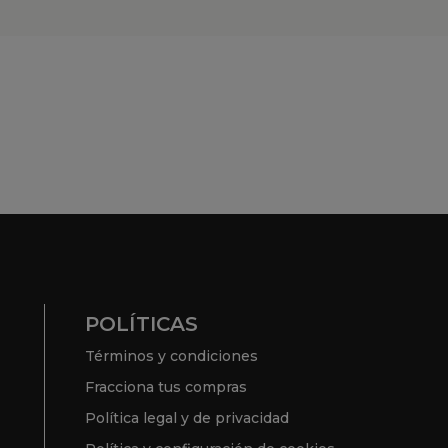
Te ayudamos
Nuestras tiendas
¿TIENES UNA EMPRESA?
Conoce tus ventajas
Si ya tienes cuenta:
ACCEDE
SIGUENOS EN RRSS