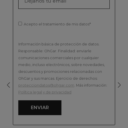
Acepto el tratamiento de mis datos*
Información básica de protección de datos.
SET 12 CUCHARAS MESA ALABAMA ARCOROC
Responsable: OhGar. Finalidad: enviarle
comunicaciones comerciales por cualquier
medio, incluso electrónicos, sobre novedades,
descuentos y promociones relacionadas con
OhGar y sus marcas. Ejercicio de derechos:
ANTERIOR
SIGUIENTE
protecciondatos@ohgar.com
. Más información:
ENTRADA
ENTRADA
Política legal y de privacidad
ENVIAR